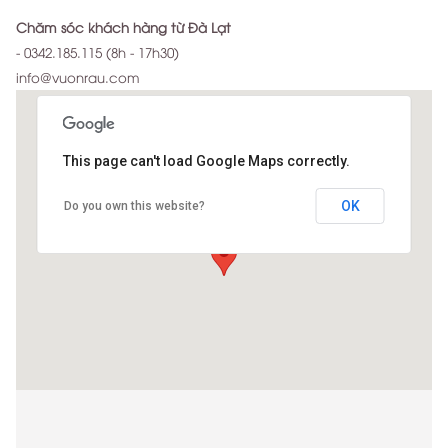
Chăm sóc khách hàng từ Đà Lạt
-
0342.185.115
(8h - 17h30)
info@vuonrau.com
This page can't load Google Maps correctly.
OK
Kho vuonrau.com Q1
Do you own this website?
14B Đinh Tiên Hoàng P Đa Kao Q1 TPHCM
http://www.stromkapitaen.net