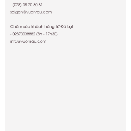
- (028) 38 20 80 81
saigon@vuonrau.com
Chăm sóc khách hàng từ Đà Lạt
-
02873038882
(8h - 17h30)
info@vuonrau.com