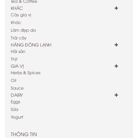
Tea & Coffee
KHÁC
Cây gia vị
Khác
Làm đẹp da
Trái cây
HÀNG ĐÔNG LẠNH
Hải sản
Thịt
GIA VỊ
Herbs & Spices
Oil
Sauce
DAIRY
Eggs
Sữa
Yogurt
THÔNG TIN