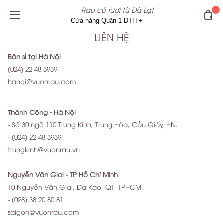
Rau củ tươi từ Đà Lạt
LIÊN HỆ
Bán sỉ tại Hà Nội
(024) 22 48 3939
hanoi@vuonrau.com
Thành Công - Hà Nội
- Số 30 ngõ 110 Trung Kính, Trung Hòa, Cầu Giấy, HN.
- (024) 22 48 3939
trungkinh@vuonrau.vn
Nguyễn Văn Giai - TP Hồ Chí Minh
10 Nguyễn Văn Giai, Đa Kao, Q1, TPHCM.
- (028) 38 20 80 81
saigon@vuonrau.com