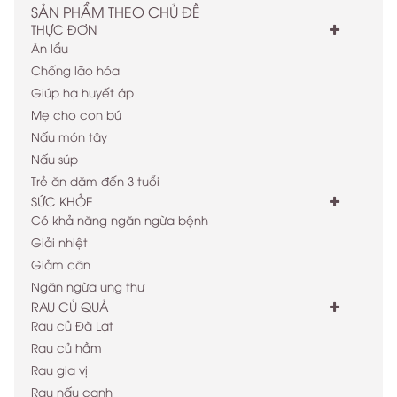
SẢN PHẨM THEO CHỦ ĐỀ
THỰC ĐƠN
Ăn lẩu
Chống lão hóa
Giúp hạ huyết áp
Mẹ cho con bú
Nấu món tây
Nấu súp
Trẻ ăn dặm đến 3 tuổi
SỨC KHỎE
Có khả năng ngăn ngừa bệnh
Giải nhiệt
Giảm cân
Ngăn ngừa ung thư
RAU CỦ QUẢ
Rau củ Đà Lạt
Rau củ hầm
Rau gia vị
Rau nấu canh