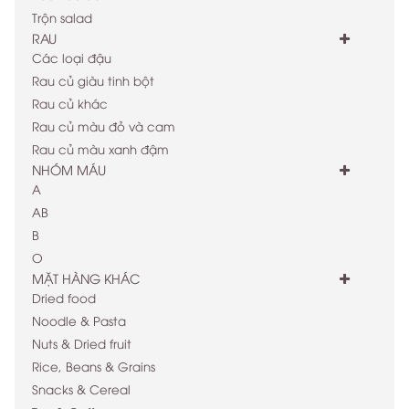
Trộn salad
RAU
Các loại đậu
Rau củ giàu tinh bột
Rau củ khác
Rau củ màu đỏ và cam
Rau củ màu xanh đậm
NHÓM MÁU
A
AB
B
O
MẶT HÀNG KHÁC
Dried food
Noodle & Pasta
Nuts & Dried fruit
Rice, Beans & Grains
Snacks & Cereal