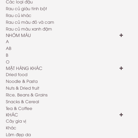
Các loại đậu
Rau củ giàu tinh bột
Rau củ khác
Rau củ màu đỏ và cam
Rau củ màu xanh đậm
NHÓM MÁU
A
AB
B
O
MẶT HÀNG KHÁC
Dried food
Noodle & Pasta
Nuts & Dried fruit
Rice, Beans & Grains
Snacks & Cereal
Tea & Coffee
KHÁC
Cây gia vị
Khác
Làm đẹp da