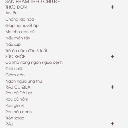
SẢN PHẨM THEO CHỦ ĐỀ
THỰC ĐƠN
Ăn lẩu
Chống lão hóa
Giúp hạ huyết áp
Mẹ cho con bú
Nấu món tây
Nấu súp
Trẻ ăn dặm đến 3 tuổi
SỨC KHỎE
Có khả năng ngăn ngừa bệnh
Giải nhiệt
Giảm cân
Ngăn ngừa ung thư
RAU CỦ QUẢ
Rau củ Đà Lạt
Rau củ hầm
Rau gia vị
Rau nấu canh
Trộn salad
RAU