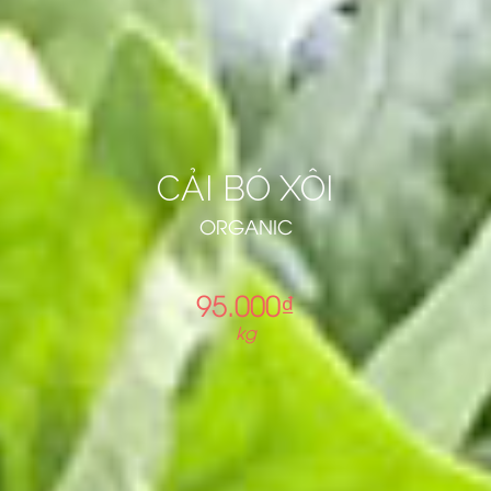
CẢI BÓ XÔI
ORGANIC
95.000₫
kg