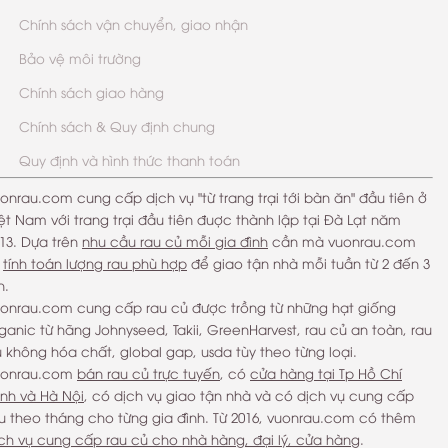
Chính sách vận chuyển, giao nhận
Bảo vệ môi trường
Chính sách giao hàng
Chính sách & Quy định chung
Quy định và hình thức thanh toán
onrau.com cung cấp dịch vụ "từ trang trại tới bàn ăn" đầu tiên ở
ệt Nam với trang trại đầu tiên đuợc thành lập tại Đà Lạt năm
13. Dựa trên
nhu cầu rau củ mỗi gia đình
cần mà vuonrau.com
ẽ
tính toán lượng rau phù hợp
để giao tận nhà mỗi tuần từ 2 đến 3
n.
onrau.com cung cấp rau củ được trồng từ những hạt giống
ganic từ hãng Johnyseed, Takii, GreenHarvest, rau củ an toàn, rau
 không hóa chất, global gap, usda tùy theo từng loại.
uonrau.com
bán rau củ trực tuyến
, có
cửa hàng tại Tp Hồ Chí
nh và Hà Nội
, có dịch vụ giao tận nhà và có dịch vụ cung cấp
u theo tháng cho từng gia đình. Từ 2016, vuonrau.com có thêm
ch vụ cung cấp rau củ cho nhà hàng, đại lý, cửa hàng
.