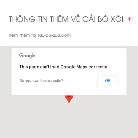
THÔNG TIN THÊM VỀ CẢI BÓ XÔI
Xem thêm tại rau-cu-qua.com
This page can't load Google Maps correctly.
OK
Do you own this website?
Kho vuonrau.com Q1
14B Đinh Tiên Hoàng P Đa Kao Q1 TPHCM