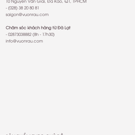
10 Nguyễn Văn Giai, Đa Kao, Q1, TPHCM
- (028) 38 20 80 81
saigon@vuonrau.com
Chăm sóc khách hàng từ Đà Lạt
-
02873038882
(8h - 17h30)
info@vuonrau.com