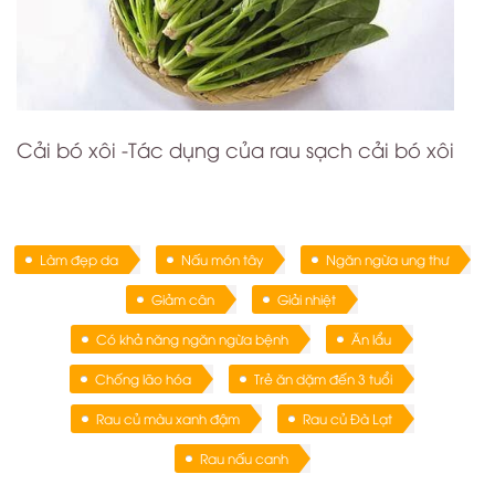
Cải bó xôi -Tác dụng của rau sạch cải bó xôi
Làm đẹp da
Nấu món tây
Ngăn ngừa ung thư
Giảm cân
Giải nhiệt
Có khả năng ngăn ngừa bệnh
Ăn lẩu
Chống lão hóa
Trẻ ăn dặm đến 3 tuổi
Rau củ màu xanh đậm
Rau củ Đà Lạt
Rau nấu canh