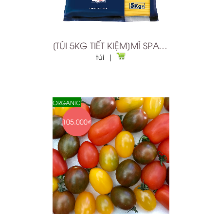
[TÚI 5KG TIẾT KIỆM]MÌ SPAGHETTI BARILLA SỐ 5
túi |
ORGANIC
105.000₫