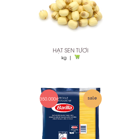
HẠT SEN TƯƠI
kg |
350.000₫
sale