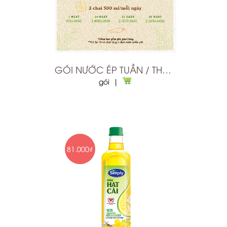
kg
GÓI NƯỚC ÉP TUẦN / THÁNG
gói |
81.000₫