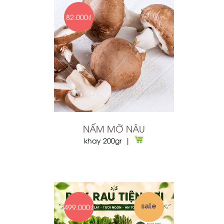
82.000₫
NẤM MỠ NÂU
khay 200gr |
499.000₫
sale