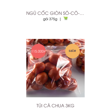
NGŨ CỐC GIÒN SÔ-CÔ-LA HỮU CƠ MARKAL
gói 375g |
115.000₫
sale
TÚI CÀ CHUA 3KG