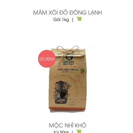
MÂM XÔI ĐỎ ĐÔNG LẠNH
Gói 1kg |
25.000₫
MỘC NHĨ KHÔ
túi 50gr |