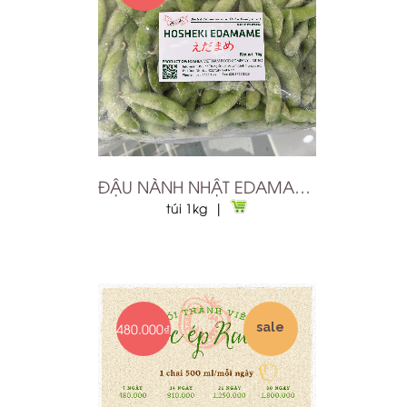
ĐẬU NÀNH NHẬT EDAMAME TRÁI ĐÔNG LẠNH 1KG
túi 1kg |
CẢI MIZUNA
480.000₫
sale
50.000₫