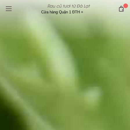
Rau củ tươi từ Đà Lạt