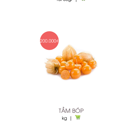
200.000₫
TẦM BÓP
kg |