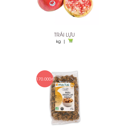
TRÁI LỰU
kg |
170.000₫