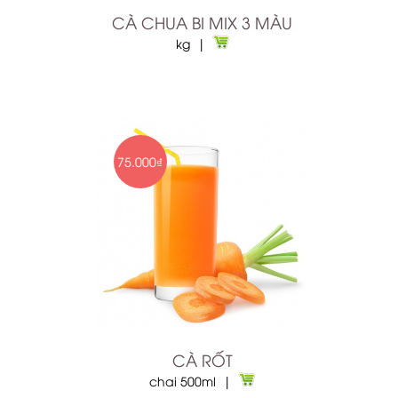
CÀ CHUA BI MIX 3 MÀU
kg |
75.000₫
CÀ RỐT
chai 500ml |