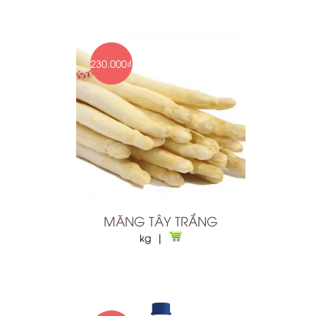
230.000₫
MĂNG TÂY TRẮNG
kg |