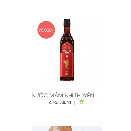
95.000₫
NƯỚC MẮM NHĨ THUYỀN XƯA 33N
chai 500ml |