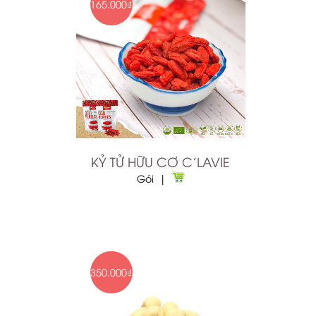
165.000₫
KỶ TỬ HỮU CƠ C'LAVIE
Gói |
350.000₫