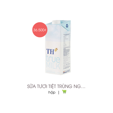
36.500₫
SỮA TƯƠI TIỆT TRÙNG NGUYÊN CHẤT TH TRUE MILK 1L
hộp |