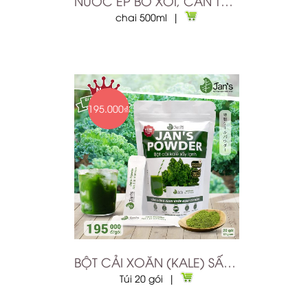
NƯỚC ÉP BÓ XÔI, CẦN TÂY, DƯA LEO, TÁO 500ML
chai 500ml |
195.000₫
BỘT CẢI XOĂN (KALE) SẤY LẠNH
Túi 20 gói |