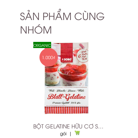
SẢN PHẨM CÙNG
NHÓM
ORGANIC
1.000₫
BỘT GELATINE HỮU CƠ SOBO 9GR
gói |