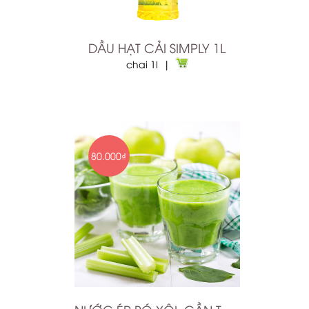
DẦU HẠT CẢI SIMPLY 1L
chai 1l |
80.000₫