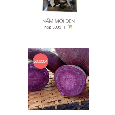
NẤM MỐI ĐEN
hộp 300g |
60.000₫