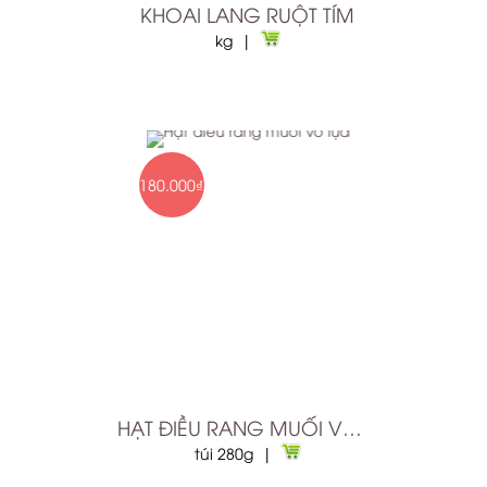
KHOAI LANG RUỘT TÍM
kg |
180.000₫
HẠT ĐIỀU RANG MUỐI VỎ LỤA
túi 280g |