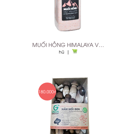
MUỐI HỒNG HIMALAYA VIPEP XAY NHUYỄN 1.1KG
hũ |
180.000₫