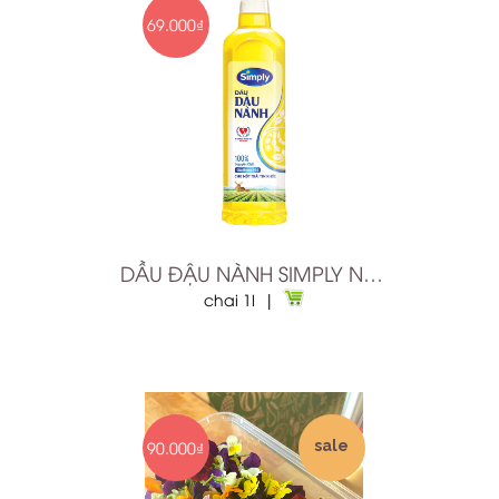
69.000₫
DẦU ĐẬU NÀNH SIMPLY NGUYÊN CHẤT 1L
chai 1l |
90.000₫
sale