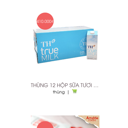
410.000₫
THÙNG 12 HỘP SỮA TƯƠI TIỆT TRÙNG NGUYÊN CHẤT TH TR
thùng |