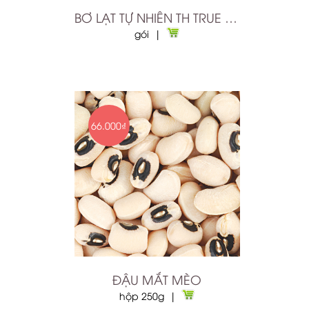
BƠ LẠT TỰ NHIÊN TH TRUE BUTTER 200G
gói |
66.000₫
ĐẬU MẮT MÈO
hộp 250g |