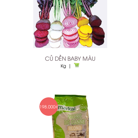
CỦ DỀN BABY MÀU
Kg |
198.000₫