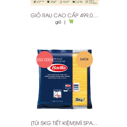
GIỎ RAU CAO CẤP 499,000Đ
giỏ |
350.000₫
sale
[TÚI 5KG TIẾT KIỆM]MÌ SPAGHETTI BARILLA SỐ 5