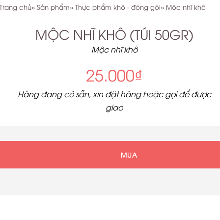
Trang chủ
Sản phẩm
Thực phẩm khô - đóng gói
Mộc nhĩ khô
MỘC NHĨ KHÔ (TÚI 50GR)
Mộc nhĩ khô
25.000₫
Hàng đang có sẵn, xin đặt hàng hoặc gọi để được
giao
MUA