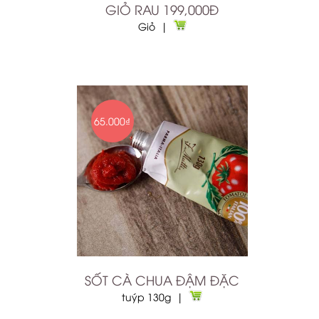
GIỎ RAU 199,000Đ
Giỏ |
65.000₫
SỐT CÀ CHUA ĐẬM ĐẶC
tuýp 130g |