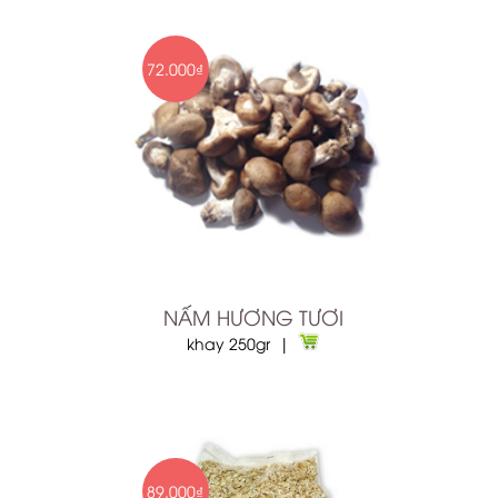
72.000₫
NẤM HƯƠNG TƯƠI
khay 250gr |
89.000₫