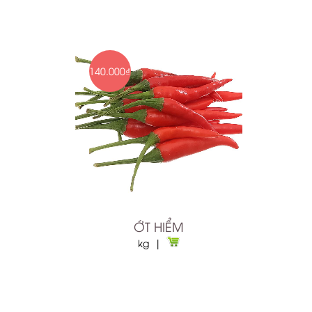
140.000₫
ỚT HIỂM
kg |