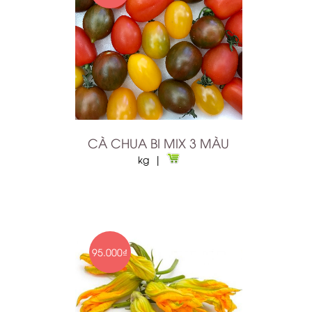
CÀ CHUA BI MIX 3 MÀU
kg |
MỘC NHĨ KHÔ
95.000₫
25.000₫