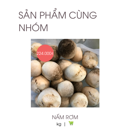
SẢN PHẨM CÙNG
NHÓM
224.000₫
NẤM RƠM
kg |