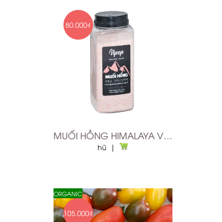
80.000₫
MUỐI HỒNG HIMALAYA VIPEP XAY NHUYỄN 1.1KG
hũ |
ORGANIC
105.000₫