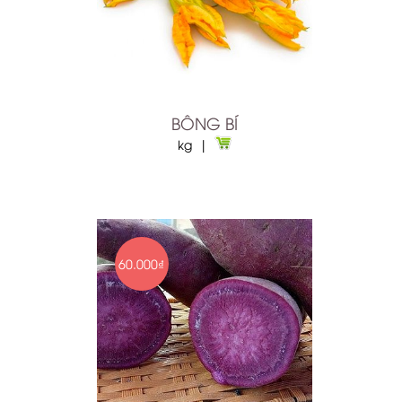
túi 50gr
BÔNG BÍ
kg |
60.000₫