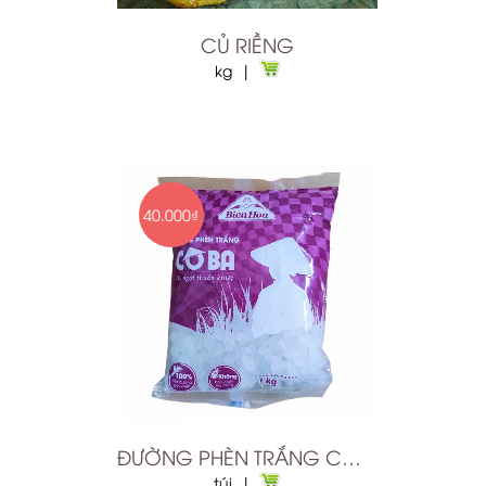
CỦ RIỀNG
kg |
40.000₫
ĐƯỜNG PHÈN TRẮNG CÔ BA 1KG
túi |