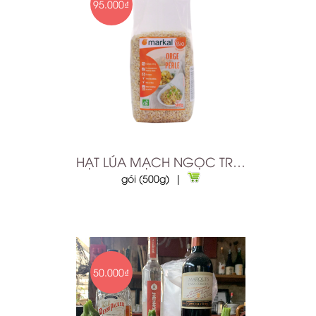
95.000₫
HẠT LÚA MẠCH NGỌC TRAI HỮU CƠ
gói (500g) |
50.000₫