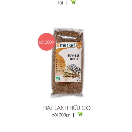
túi |
65.000₫
HẠT LANH HỮU CƠ
gói 200gr |