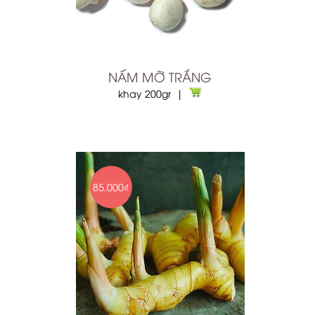
NẤM MỠ TRẮNG
khay 200gr |
85.000₫