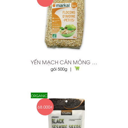
YẾN MẠCH CÁN MỎNG HỮU CƠ
gói 500g |
ORGANIC
68.000₫