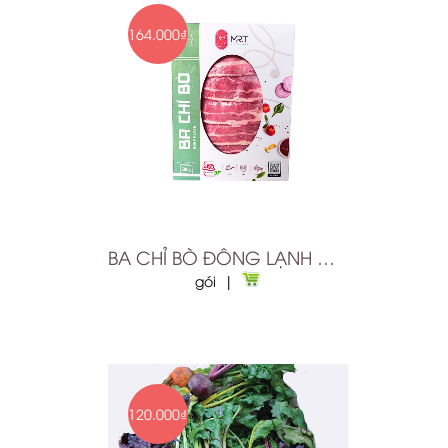
164.000₫
BA CHỈ BÒ ĐÔNG LẠNH MRT 500G
gói |
120.000₫