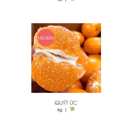
160.000₫
QUÝT ÚC
kg |