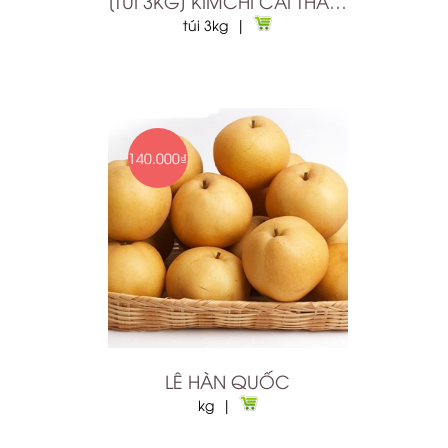
[TÚI 3KG] KIMCHI CẢI THẢO ÔNG KIM BIBIGO
túi 3kg |
140.000₫
LÊ HÀN QUỐC
kg |